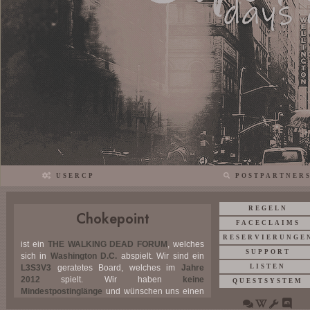
USERCP
POSTPARTNER
REGELN
Chokepoint
FACECLAIMS
RESERVIERUNGE
ist ein
THE WALKING DEAD FORUM
, welches
SUPPORT
sich in
Washington D.C.
abspielt. Wir sind ein
LISTEN
L3S3V3
geratetes Board, welches im
Jahre
2012
spielt. Wir haben
keine
QUESTSYSTEM
Mindestpostinglänge
und wünschen uns einen
Post pro Monat. Die Seuche brach vor knapp 6