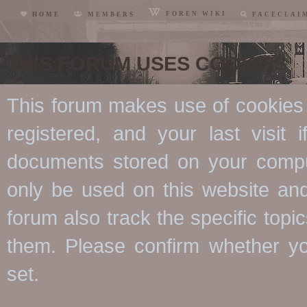
FOREN WIKI
HOME
MEMBERS
FACECLAI
THIS FORUM USES COOKIES
This forum makes use of cookies t
registered, and your last visit
documents stored on your comput
only be used on this website and
forum also track the specific top
them. Please confirm whether yo
set.