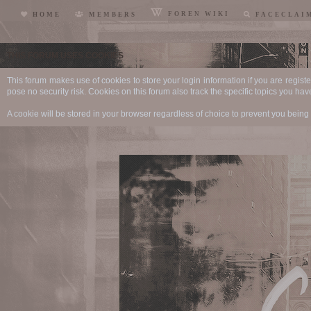
FOREN WIKI
HOME
MEMBERS
FACECLAI
THIS FORUM USES COOKIES
This forum makes use of cookies to store your login information if you are regist
pose no security risk. Cookies on this forum also track the specific topics you h
A cookie will be stored in your browser regardless of choice to prevent you being a