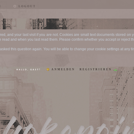
M
LOGOUT
ered, and your last visit if you are not. Cookies are small text documents stored on
ave read and when you last read them. Please confirm whether you accept or reject t
sked this question again. You will be able to change your cookie settings at any time
ANMELDEN
REGISTRIEREN
HALLO, GAST!