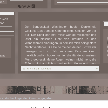
nen
—
Abschlussarbeiten
p 6
15.02.24
uletzt
 AM
Der Bundesstaat Washington heute: Dunkelheit.
Gestank. Das dumpfe Stöhnen eines Untoten vor der
Tür. Der Spalt darunter misst wenige Millimeter und
lässt ein bisschen Licht von draußen in den
Wandschrank eindringen, in dem ich mich seit gestern
Nacht verstecke. Die Beine meiner kleinen Schwester
bewegen sich im Takt zu ihrem Keuchen kaum
merklich und ich hocke nur hier, die Hände vor meinen
ntis
Mund gepresst. Meine Augen weinen nicht mehr, die
NTHA
Tränen sind verblichen und meine Mutter und mein
IVAN
Vater irgendwo im Haus. Kein Hilferuf entweicht
H
meiner trockenen Kehle und ich merke, wie mich die
INS
Erschöpfung langsam packt, weil ich gerade alles
verloren habe, was ich mein Leben nannte. Meine
H
Lider schließen sich langsam, reiben über das
INS
trockene Auge, aber das stört mich nicht, ich bin zu
e
müde um mich darüber zu ärgern. Meine Arme sind
schwer und sacken langsam an mir herunter, bis sie
nistrator hat folgenden Grund angegeben:
taub an meinen Seiten baumeln und mein Kopf gegen
ummers
Majas Wintermantel sinkt. Sie bewegt sich dabei direkt
ler