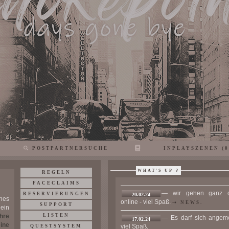
POSTPARTNERSUCHE
INPLAYSZENEN (0
WHAT'S UP ?
REGELN
FACECLAIMS
—
wir gehen ganz of
RESERVIERUNGEN
20.02.24
ches
online
- viel Spaß.
⇢ NEWS.
SUPPORT
 ein
LISTEN
hre
—
Es darf sich ange
17.02.24
ine
viel Spaß.
QUESTSYSTEM