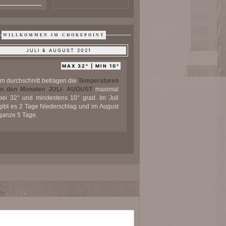
WILLKOMMEN IM CHOKEPOINT
JULI & AUGUST 2021
MAX 32° | MIN 10°
Im durchschnitt betragen die
Temperaturen
in den Monaten JULI- AUGUST
maximal
bei 32° und mindestens 10° grad. Im Juli
gibt es 2 Tage Niederschlag und im August
ganze 5 Tage.