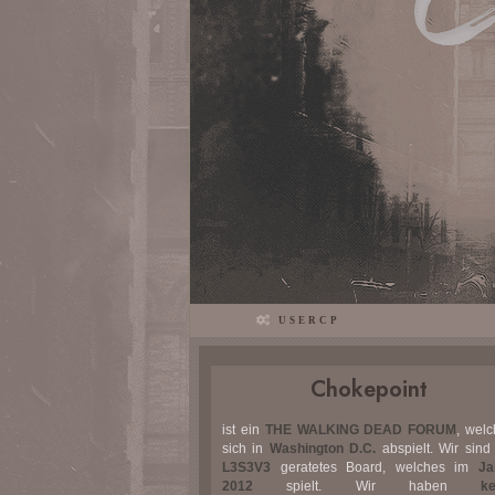
USERCP
Chokepoint
ist ein
THE WALKING DEAD FORUM
, wel
sich in
Washington D.C.
abspielt. Wir sind
L3S3V3
geratetes Board, welches im
Ja
2012
spielt. Wir haben
ke