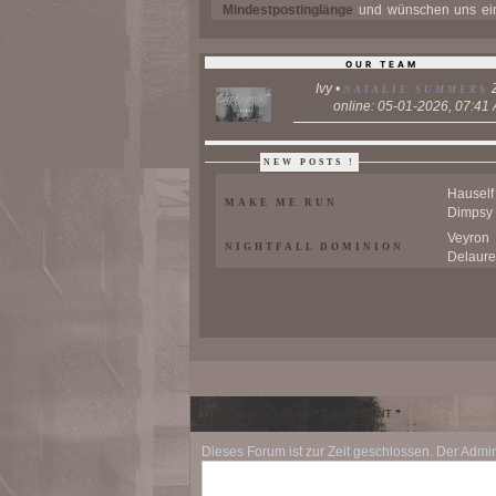
Mindestpostinglänge
und wünschen uns ei
Post pro Monat. Die Seuche brach vor knap
Monaten aus. .
OUR TEAM
Ivy •
Z
NATALIE SUMMERS
online: 05-01-2026, 07:41
NEW POSTS !
Hauself
MAKE ME RUN
Dimpsy
Veyron
NIGHTFALL DOMINION
Delaure
SAMA
AB INS ARCHIV
SULL
DIE VERGANGENHEIT HOLT
ISIAA
EINEN IMMER ...
ROLL
"SEE YOU IN THE
ISIAA
FUTURE."
ROLL
The Fat
THE WALKING DEAD ❝ CHOKEPOINT ❞
SONG OF LOBSTERS
Gast
ÄNDERUNGEN
Dieses Forum ist zur Zeit geschlossen. Der Admi
Jack S
DAYS GONE BYE
Storytel
BURNING ASHES